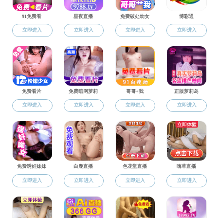
当前位置：
红
师资建设
索标
雷萌萌
> 食品科学与工程系
黄现青
> 食品质量与安全系
高晓平
柳艳霞
> 食品营养与健康系
赵改名
> 中心实验室
谢新华
> 导师简介
张剑
红桃视频