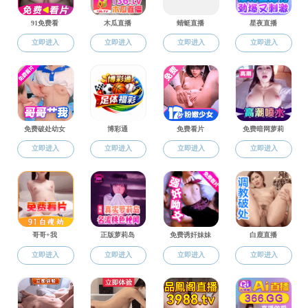
当前位置：
红桃视频
>
师资建设
>
食品科学与工程
祝美云，女，中国农学会农产品贮藏加工学会理事
究生导师，研究方向为果蔬贮藏加工和食品科学。
主讲
蔬食品研究》、《果蔬加工专题》等
研究生
课程，
《食